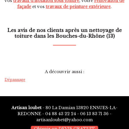
vos
travaux d'isolation sous toiture
, votre
rénovation de
façade
et vos
travaux de peinture extérieure
.
Les avis de nos clients après un nettoyage de
toiture dans les Bouches-du-Rhône (13)
A découvrir aussi :
Dépannage
Artisan loubet
- 80 La Damian 13820 ENSUES-LA-
REDONNE -
04 88 43 22 24
-
06 13 83 71 36
-
artisanloubet@yahoo.com
Obtenir un DEVIS GRATUIT