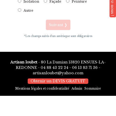
Isolation
Façade
Peinture
Autre
Suivant ❯
*Les champs suivis d'un astérisque sont obligatoires
Artisan loubet
- 80 La Damian 13820 ENSUES-LA-
REDONNE -
04 88 43 22 24
-
06 13 83 71 36
-
artisanloubet@yahoo.com
Obtenir un DEVIS GRATUIT
Mentions légales et confidentialité
Admin
Sommaire