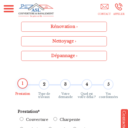
Artisan Loubet Marignane
Rénovation ›
Nettoyage ›
Dépannage ›
1
2
3
4
5
Prestation
Type de
Votre
Quel est
Vos
travaux
demande
votre délai ?
coordonnées
Prestation
*
Couverture
Charpente